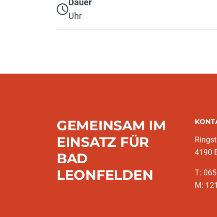
Dauer
Uhr
GEMEINSAM IM
KONT
EINSATZ FÜR
Rings
4190 
BAD
LEONFELDEN
T: 06
M: 12