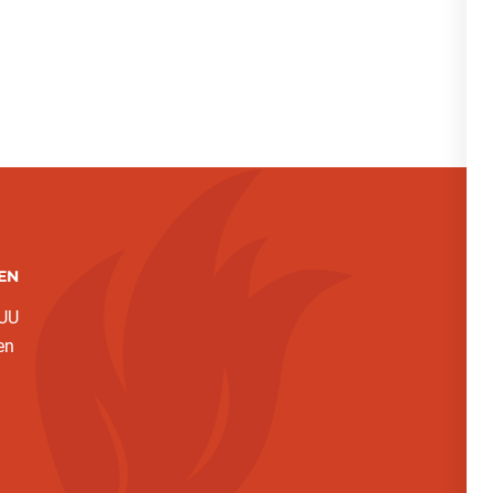
EN
 UU
en