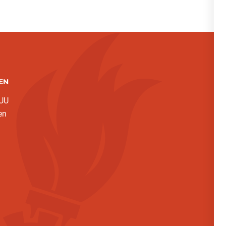
EN
 UU
en