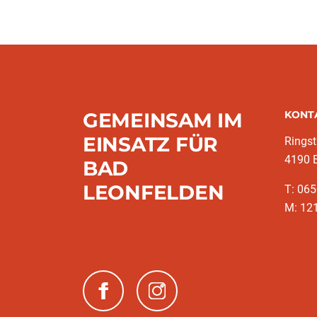
GEMEINSAM IM
KONT
EINSATZ FÜR
Rings
4190 
BAD
LEONFELDEN
T: 06
M: 12
(neues Fenster)
(neues Fenster)