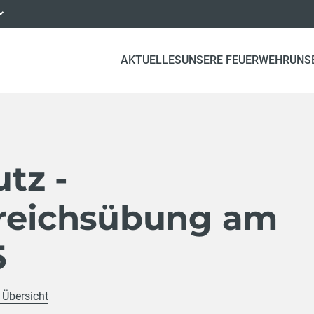
AKTUELLES
UNSERE FEUERWEHR
UNS
tz -
ereichsübung am
5
 Übersicht